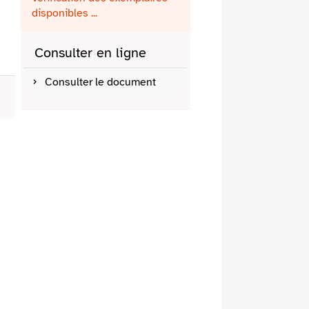
fenêtre)
mail
disponibles ...
Consulter en ligne
Consulter le document