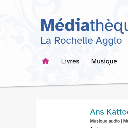
Aller
Aller
Aller
au
au
à
menu
contenu
la
Média
thèq
recherche
La Rochelle Agglo
Livres
Musique
Ans Katto
Musique audio
| M