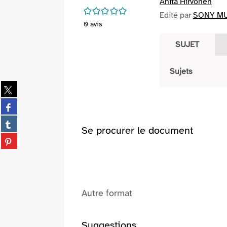
Anita Hirvonen
/5
Edité par
SONY MU
0
avis
SUJET
Sujets
Partager
sur
Partager
twitter
sur
(Nouvelle
Partager
facebook
Se procurer le document
fenêtre)
sur
(Nouvelle
Partager
tumblr
fenêtre)
sur
(Nouvelle
pinterest
fenêtre)
(Nouvelle
fenêtre)
Autre format
Suggestions