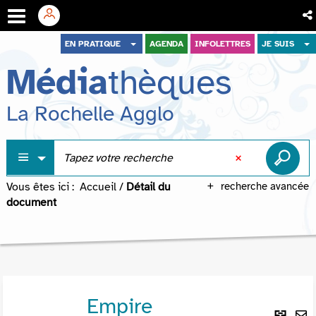
Aller
Aller
Aller
EN PRATIQUE
AGENDA
INFOLETTRES
JE SUIS
au
au
à
Média
thèques
menu
contenu
la
recherche
La Rochelle Agglo
Vous êtes ici :
Accueil
/
Détail du
recherche avancée
document
Empire
Lie