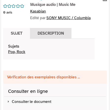
per
Musique audio
| Music Me
En
/5
(Nou
par
Kasabian
0
avis
fenê
mai
Edité par
SONY MUSIC / Columbia
SUJET
DESCRIPTION
Sujets
Pop, Rock
Vérification des exemplaires disponibles ...
Consulter en ligne
Consulter le document