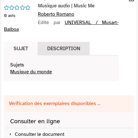
per
Musique audio
| Music Me
En
/5
(Nou
par
Roberto Romano
0
avis
fenê
mai
Edité par
UNIVERSAL / Musart-
Balboa
SUJET
DESCRIPTION
Sujets
Musique du monde
Vérification des exemplaires disponibles ...
Consulter en ligne
Consulter le document