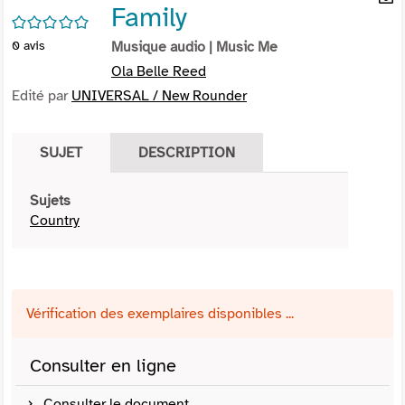
Family
per
En
/5
(Nou
par
0
avis
Musique audio
| Music Me
fenê
mai
Ola Belle Reed
Edité par
UNIVERSAL / New Rounder
SUJET
DESCRIPTION
Sujets
Country
Vérification des exemplaires disponibles ...
Consulter en ligne
Consulter le document