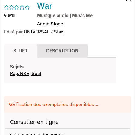
War
per
En
/5
(Nou
par
0
avis
Musique audio
| Music Me
fenê
mai
Angie Stone
Edité par
UNIVERSAL / Stax
SUJET
DESCRIPTION
Sujets
Rap, R&B, Soul
Vérification des exemplaires disponibles ...
Consulter en ligne
Consulter le document