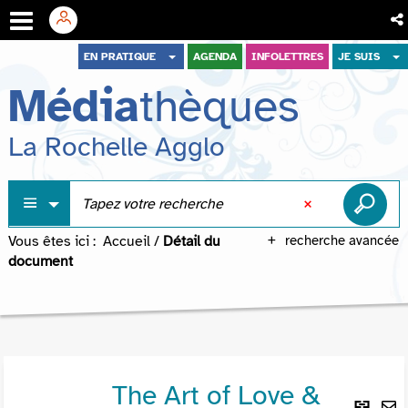
Aller
Aller
Aller
EN PRATIQUE
AGENDA
INFOLETTRES
JE SUIS
au
au
à
Média
thèques
menu
contenu
la
recherche
La Rochelle Agglo
Vous êtes ici :
Accueil
/
Détail du
recherche avancée
document
The Art of Love &
Lie