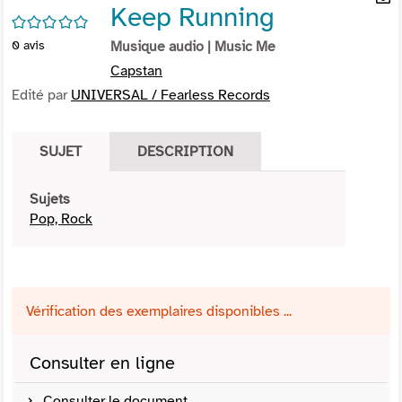
Keep Running
per
En
/5
(Nou
par
0
avis
Musique audio
| Music Me
fenê
mai
Capstan
Edité par
UNIVERSAL / Fearless Records
SUJET
DESCRIPTION
Sujets
Pop, Rock
Vérification des exemplaires disponibles ...
Consulter en ligne
Consulter le document