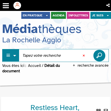
Aller
Aller
Aller
EN PRATIQUE
AGENDA
INFOLETTRES
JE SUIS
au
au
à
Média
thèques
menu
contenu
la
recherche
La Rochelle Agglo
Vous êtes ici :
Accueil
/
Détail du
recherche avancée
document
Restless Heart,
Lie