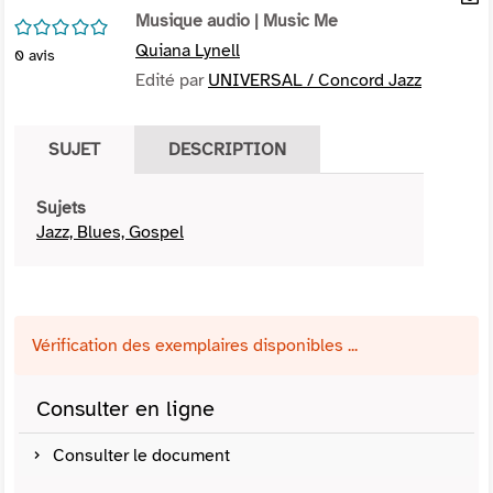
per
Musique audio
| Music Me
En
/5
(Nou
par
Quiana Lynell
0
avis
fenê
mai
Edité par
UNIVERSAL / Concord Jazz
SUJET
DESCRIPTION
Sujets
Jazz, Blues, Gospel
Vérification des exemplaires disponibles ...
Consulter en ligne
Consulter le document