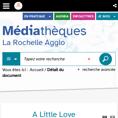
Aller
Aller
Aller
EN PRATIQUE
AGENDA
INFOLETTRES
JE SUIS
au
au
à
Média
thèques
menu
contenu
la
recherche
La Rochelle Agglo
Vous êtes ici :
Accueil
/
Détail du
recherche avancée
document
A Little Love
Lie