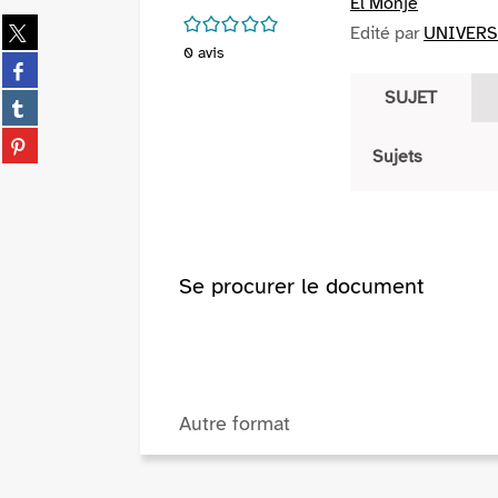
El Monje
/5
Partager
Edité par
UNIVERSA
sur
0
avis
Partager
twitter
sur
SUJET
(Nouvelle
Partager
facebook
fenêtre)
sur
(Nouvelle
Partager
tumblr
Sujets
fenêtre)
sur
(Nouvelle
pinterest
fenêtre)
(Nouvelle
fenêtre)
Se procurer le document
Autre format