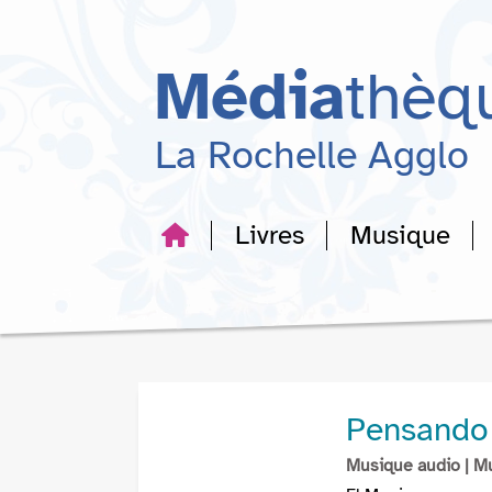
Aller
Aller
Aller
au
au
à
menu
contenu
la
Média
thèq
recherche
La Rochelle Agglo
Livres
Musique
Pensando 
Musique audio
| M