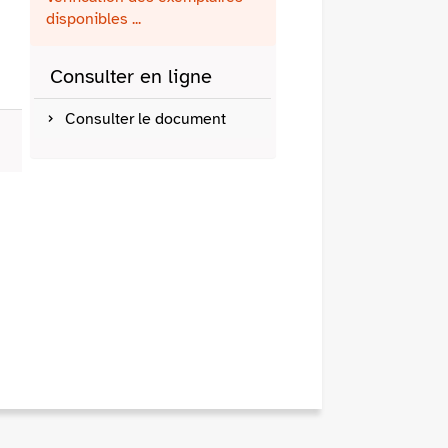
fenêtre)
mail
disponibles ...
Consulter en ligne
Consulter le document