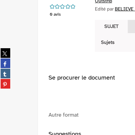
Outstrip
/5
Edité par
BELIEVE /
0
avis
SUJET
Sujets
Partager
sur
Partager
twitter
sur
(Nouvelle
Partager
facebook
Se procurer le document
fenêtre)
sur
(Nouvelle
Partager
tumblr
fenêtre)
sur
(Nouvelle
pinterest
fenêtre)
(Nouvelle
fenêtre)
Autre format
Suggestions