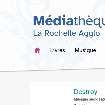
Aller
Aller
Aller
au
au
à
menu
contenu
la
Média
thèq
recherche
La Rochelle Agglo
Livres
Musique
Destroy
Musique audio
| M