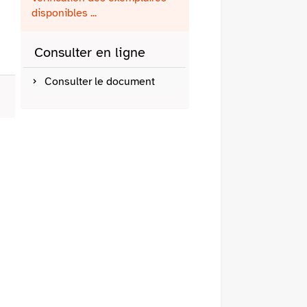
fenêtre)
mail
disponibles ...
Consulter en ligne
Consulter le document