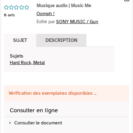
per
Musique audio
| Music Me
En
/5
(Nou
par
Oomph !
0
avis
fenê
mai
Edité par
SONY MUSIC / Gun
SUJET
DESCRIPTION
Sujets
Hard Rock, Metal
Vérification des exemplaires disponibles ...
Consulter en ligne
Consulter le document