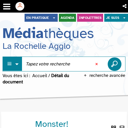
Aller
Aller
Aller
EN PRATIQUE
AGENDA
INFOLETTRES
JE SUIS
au
au
à
Média
thèques
menu
contenu
la
recherche
La Rochelle Agglo
Vous êtes ici :
Accueil
/
Détail du
recherche avancée
document
Monster!
Lie