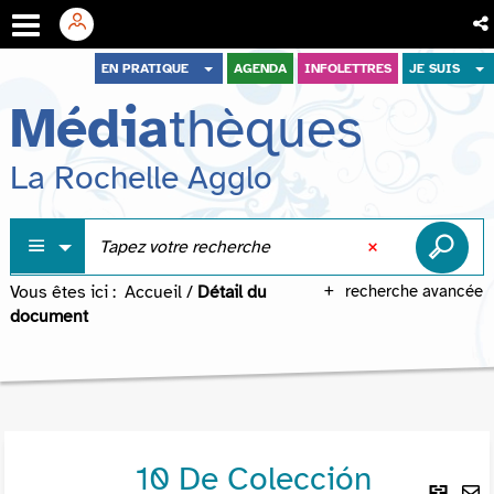
Aller
Aller
Aller
EN PRATIQUE
AGENDA
INFOLETTRES
JE SUIS
au
au
à
Média
thèques
menu
contenu
la
recherche
La Rochelle Agglo
Vous êtes ici :
Accueil
/
Détail du
recherche avancée
document
10 De Colección
Lie