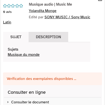
per
Musique audio
| Music Me
En
/5
(Nou
par
Yolandita Monge
0
avis
fenê
mai
Edité par
SONY MUSIC / Sony Music
Latin
SUJET
DESCRIPTION
Sujets
Musique du monde
Vérification des exemplaires disponibles ...
Consulter en ligne
Consulter le document