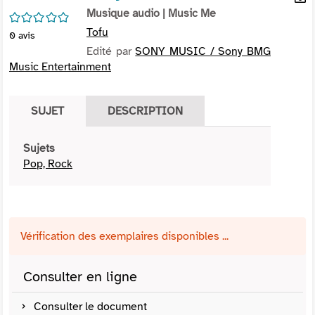
per
Musique audio
| Music Me
En
/5
(Nou
par
Tofu
0
avis
fenê
mai
Edité par
SONY MUSIC / Sony BMG
Music Entertainment
SUJET
DESCRIPTION
Sujets
Pop, Rock
Vérification des exemplaires disponibles ...
Consulter en ligne
Consulter le document