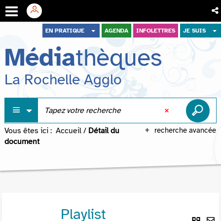
Aller
Aller
Aller
EN PRATIQUE
AGENDA
INFOLETTRES
JE SUIS
au
au
à
Média
thèques
menu
contenu
la
recherche
La Rochelle Agglo
Vous êtes ici :
Accueil
/
Détail du
recherche avancée
document
Playlist
Lie