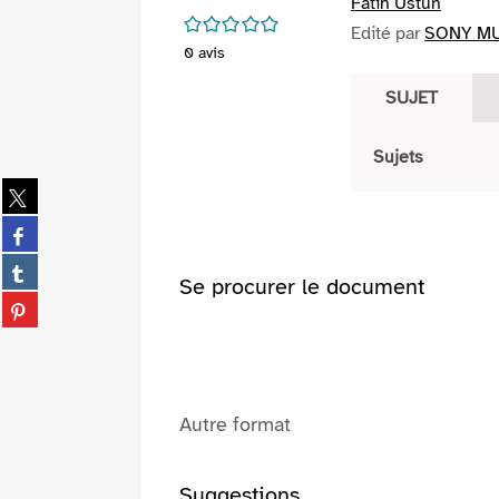
Fatih Ustun
/5
Edité par
SONY MU
0
avis
SUJET
Sujets
Partager
sur
Partager
twitter
sur
(Nouvelle
Partager
facebook
Se procurer le document
fenêtre)
sur
(Nouvelle
Partager
tumblr
fenêtre)
sur
(Nouvelle
pinterest
fenêtre)
(Nouvelle
fenêtre)
Autre format
Suggestions