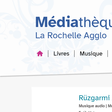
Aller
Aller
Aller
au
au
à
menu
contenu
la
Média
thèq
recherche
La Rochelle Agglo
Livres
Musique
Rüzgarmi 
Musique audio
| M