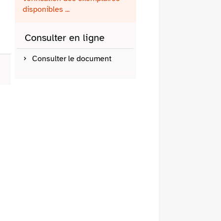
fenêtre)
mail
disponibles ...
Consulter en ligne
Consulter le document