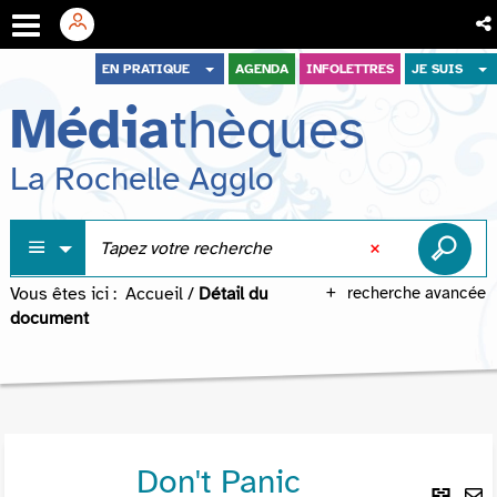
Aller
Aller
Aller
EN PRATIQUE
AGENDA
INFOLETTRES
JE SUIS
au
au
à
Média
thèques
menu
contenu
la
recherche
La Rochelle Agglo
Vous êtes ici :
Accueil
/
Détail du
recherche avancée
document
Don't Panic
Lie