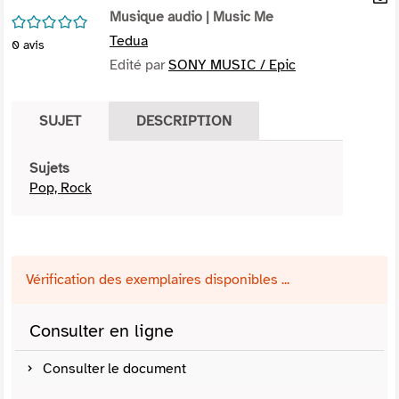
per
Musique audio
| Music Me
En
/5
(Nou
par
Tedua
0
avis
fenê
mai
Edité par
SONY MUSIC / Epic
SUJET
DESCRIPTION
Sujets
Pop, Rock
Vérification des exemplaires disponibles ...
Consulter en ligne
Consulter le document