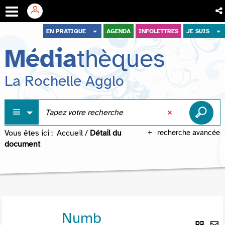
Aller
Aller
Aller
EN PRATIQUE
AGENDA
INFOLETTRES
JE SUIS
au
au
à
Média
thèques
menu
contenu
la
recherche
La Rochelle Agglo
Vous êtes ici :
Accueil
/
Détail du
recherche avancée
document
Numb
Lie