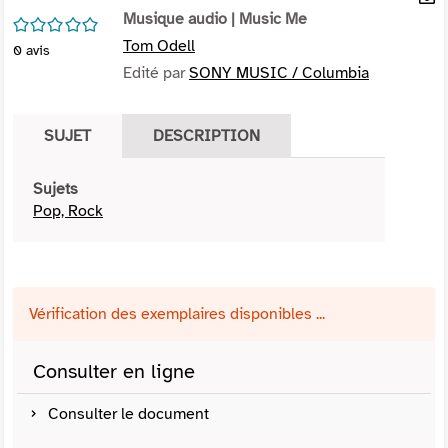
per
Musique audio
| Music Me
En
/5
(Nou
par
Tom Odell
0
avis
fenê
mai
Edité par
SONY MUSIC / Columbia
SUJET
DESCRIPTION
Sujets
Pop, Rock
Vérification des exemplaires disponibles ...
Consulter en ligne
Consulter le document