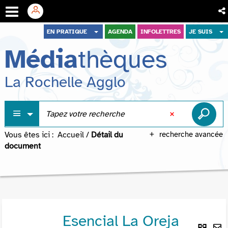
Aller
Aller
Aller
EN PRATIQUE
AGENDA
INFOLETTRES
JE SUIS
au
au
à
Média
thèques
menu
contenu
la
recherche
La Rochelle Agglo
Vous êtes ici :
Accueil
/
Détail du
recherche avancée
document
Esencial La Oreja
Lie