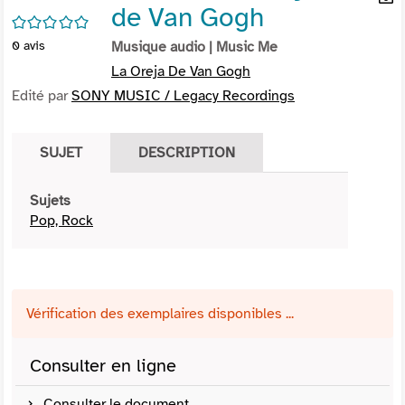
de Van Gogh
per
En
/5
(Nou
par
0
avis
Musique audio
| Music Me
fenê
mai
La Oreja De Van Gogh
Edité par
SONY MUSIC / Legacy Recordings
SUJET
DESCRIPTION
Sujets
Pop, Rock
Vérification des exemplaires disponibles ...
Consulter en ligne
Consulter le document