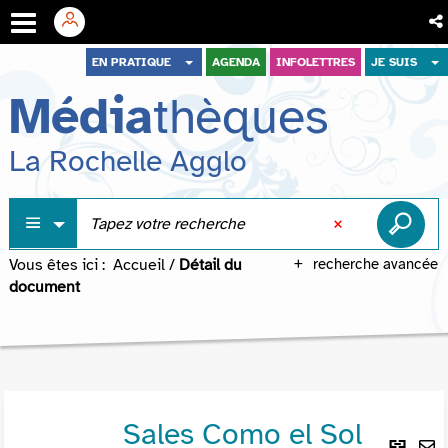
Aller
Aller
Aller
EN PRATIQUE
AGENDA
INFOLETTRES
JE SUIS
au
au
à
Média
thèques
menu
contenu
la
recherche
La Rochelle Agglo
Vous êtes ici :
Accueil
/
Détail du
recherche avancée
document
Sales Como el Sol
Lie