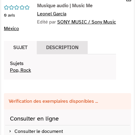
per
Musique audio
| Music Me
En
/5
(Nou
par
Leonel García
0
avis
fenê
mai
Edité par
SONY MUSIC / Sony Music
México
SUJET
DESCRIPTION
Sujets
Pop, Rock
Vérification des exemplaires disponibles ...
Consulter en ligne
Consulter le document