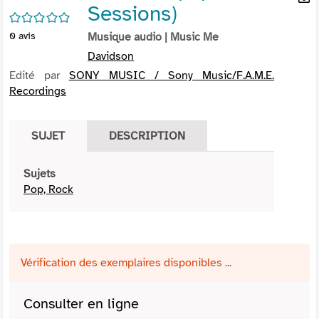
Sessions)
per
En
/5
(Nou
par
0
avis
Musique audio
| Music Me
fenê
mai
Davidson
Edité par
SONY MUSIC / Sony Music/F.A.M.E.
Recordings
SUJET
DESCRIPTION
Sujets
Pop, Rock
Vérification des exemplaires disponibles ...
Consulter en ligne