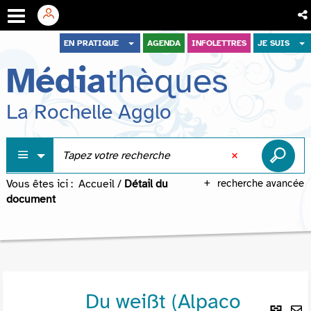
Aller
Aller
Aller
EN PRATIQUE
AGENDA
INFOLETTRES
JE SUIS
au
au
à
Média
thèques
menu
contenu
la
recherche
La Rochelle Agglo
Vous êtes ici :
Accueil
/
Détail du
recherche avancée
document
Du weißt (Alpaco
Lie