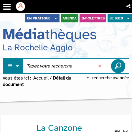
Aller
Aller
Aller
EN PRATIQUE
AGENDA
INFOLETTRES
JE SUIS
au
au
à
Média
thèques
menu
contenu
la
recherche
La Rochelle Agglo
Vous êtes ici :
Accueil
/
Détail du
recherche avancée
document
La Canzone
Lie