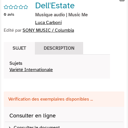
Dell'Estate
per
En
/5
(Nou
par
0
avis
Musique audio
| Music Me
fenê
mai
Luca Carboni
Edité par
SONY MUSIC / Columbia
SUJET
DESCRIPTION
Sujets
Variété Internationale
Vérification des exemplaires disponibles ...
Consulter en ligne
Consulter le document