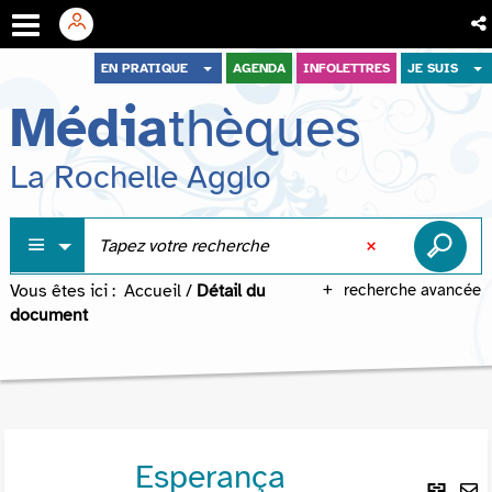
Aller
Aller
Aller
EN PRATIQUE
AGENDA
INFOLETTRES
JE SUIS
au
au
à
Média
thèques
menu
contenu
la
recherche
La Rochelle Agglo
Vous êtes ici :
Accueil
/
Détail du
recherche avancée
document
Esperança
Lie