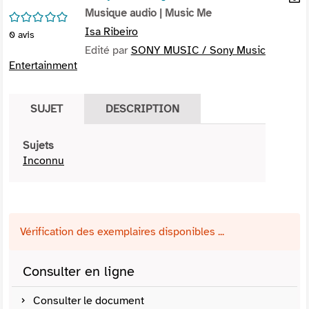
per
Musique audio
| Music Me
En
/5
(Nou
par
Isa Ribeiro
0
avis
fenê
mai
Edité par
SONY MUSIC / Sony Music
Entertainment
SUJET
DESCRIPTION
Sujets
Inconnu
Vérification des exemplaires disponibles ...
Consulter en ligne
Consulter le document