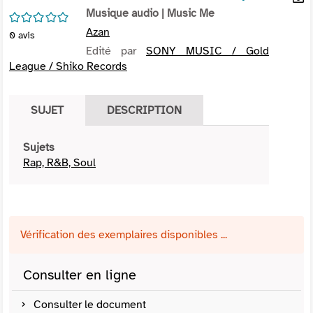
per
Musique audio
| Music Me
En
/5
(Nou
par
Azan
0
avis
fenê
mai
Edité par
SONY MUSIC / Gold
League / Shiko Records
SUJET
DESCRIPTION
Sujets
Rap, R&B, Soul
Vérification des exemplaires disponibles ...
Consulter en ligne
Consulter le document