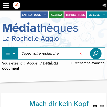
Aller
Aller
Aller
EN PRATIQUE
AGENDA
INFOLETTRES
JE SUIS
au
au
à
Média
thèques
menu
contenu
la
recherche
La Rochelle Agglo
Vous êtes ici :
Accueil
/
Détail du
recherche avancée
document
Mach dir kein Kopf
Lie