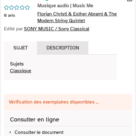
per
Musique audio
| Music Me
En
/5
(Nou
par
Florian Christl & Esther Abrami & The
0
avis
fenê
mai
Modern String Quintet
Edité par
SONY MUSIC / Sony Classical
SUJET
DESCRIPTION
Sujets
Classique
Vérification des exemplaires disponibles ...
Consulter en ligne
Consulter le document