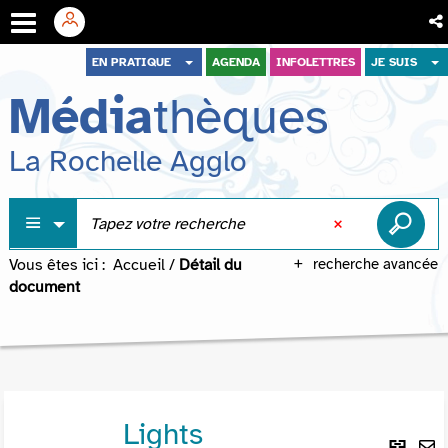
Aller
Aller
Aller
EN PRATIQUE
AGENDA
INFOLETTRES
JE SUIS
au
au
à
Média
thèques
menu
contenu
la
recherche
La Rochelle Agglo
Vous êtes ici :
Accueil
/
Détail du
recherche avancée
document
Lights
Lie