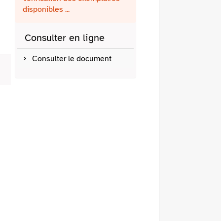
fenêtre)
mail
disponibles ...
Consulter en ligne
Consulter le document