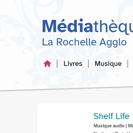
Aller
Aller
Aller
au
au
à
menu
contenu
la
Média
thèq
recherche
La Rochelle Agglo
Livres
Musique
Shelf Life
Musique audio
| M