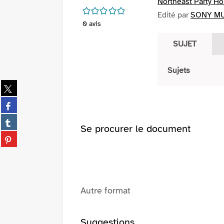
Northeast Party H
/5
Edité par
SONY MUS
0
avis
SUJET
Sujets
Partager
sur
Partager
twitter
sur
(Nouvelle
Partager
facebook
Se procurer le document
fenêtre)
sur
(Nouvelle
Partager
tumblr
fenêtre)
sur
(Nouvelle
pinterest
fenêtre)
(Nouvelle
fenêtre)
Autre format
Suggestions