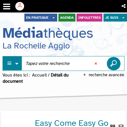
Aller
Aller
Aller
EN PRATIQUE
AGENDA
INFOLETTRES
JE SUIS
au
au
à
Média
thèques
menu
contenu
la
recherche
La Rochelle Agglo
Vous êtes ici :
Accueil
/
Détail du
recherche avancée
document
Easy Come Easy Go
Lie