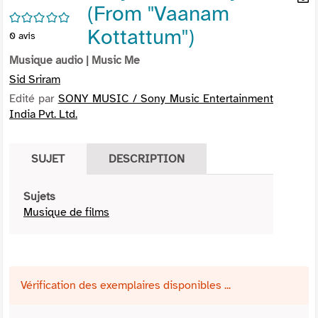
(From "Vaanam
per
En
/5
(Nou
par
Kottattum")
0
avis
fenê
mai
Musique audio
| Music Me
Sid Sriram
Edité par
SONY MUSIC / Sony Music Entertainment
India Pvt. Ltd.
SUJET
DESCRIPTION
Sujets
Musique de films
Vérification des exemplaires disponibles ...