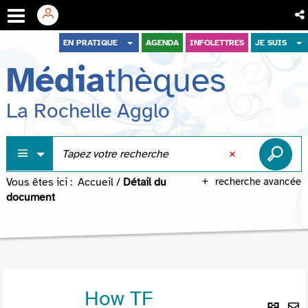
Aller
Aller
Aller
EN PRATIQUE
AGENDA
INFOLETTRES
JE SUIS
au
au
à
Média
thèques
menu
contenu
la
recherche
La Rochelle Agglo
Vous êtes ici :
Accueil
/
Détail du
recherche avancée
document
How TF
Lie