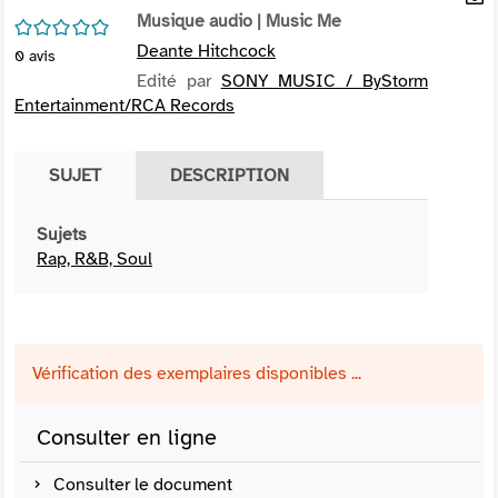
per
Musique audio
| Music Me
En
/5
(Nou
par
Deante Hitchcock
0
avis
fenê
mai
Edité par
SONY MUSIC / ByStorm
Entertainment/RCA Records
SUJET
DESCRIPTION
Sujets
Rap, R&B, Soul
Vérification des exemplaires disponibles ...
Consulter en ligne
Consulter le document