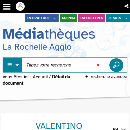
Aller
Aller
Aller
EN PRATIQUE
AGENDA
INFOLETTRES
JE SUIS
au
au
à
Média
thèques
menu
contenu
la
recherche
La Rochelle Agglo
Vous êtes ici :
Accueil
/
Détail du
recherche avancée
document
VALENTINO
Lie