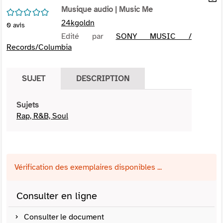
per
Musique audio
| Music Me
En
/5
(Nou
par
24kgoldn
0
avis
fenê
mai
Edité par
SONY MUSIC /
Records/Columbia
SUJET
DESCRIPTION
Sujets
Rap, R&B, Soul
Vérification des exemplaires disponibles ...
Consulter en ligne
Consulter le document