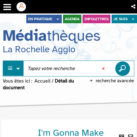
Aller
Aller
Aller
EN PRATIQUE
AGENDA
INFOLETTRES
JE SUIS
au
au
à
Média
thèques
menu
contenu
la
recherche
La Rochelle Agglo
Vous êtes ici :
Accueil
/
Détail du
recherche avancée
document
I'm Gonna Make
Lie