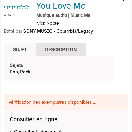
You Love Me
per
En
/5
(Nou
par
0
avis
Musique audio
| Music Me
fenê
mai
Nick Noble
Edité par
SONY MUSIC / Columbia/Legacy
SUJET
DESCRIPTION
Sujets
Pop, Rock
Vérification des exemplaires disponibles ...
Consulter en ligne
Consulter le document