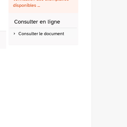
fenêtre)
mail
disponibles ...
Consulter en ligne
Consulter le document