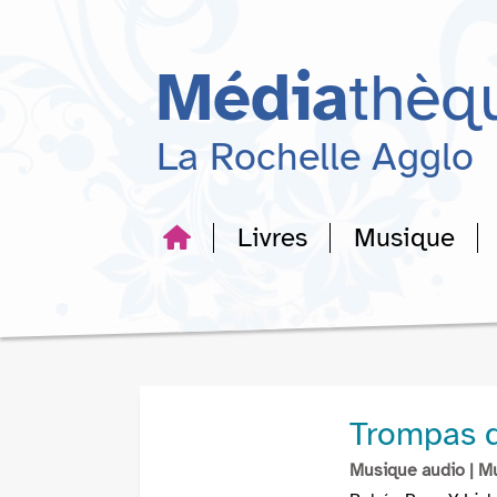
Aller
Aller
Aller
au
au
à
menu
contenu
la
Média
thèq
recherche
La Rochelle Agglo
Livres
Musique
Trompas d
Musique audio
| M