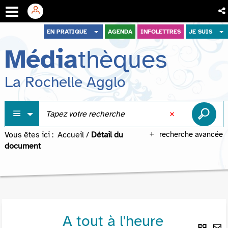
Aller
Aller
Aller
EN PRATIQUE
AGENDA
INFOLETTRES
JE SUIS
au
au
à
Média
thèques
menu
contenu
la
recherche
La Rochelle Agglo
Vous êtes ici :
Accueil
/
Détail du
recherche avancée
document
A tout à l'heure
Lie