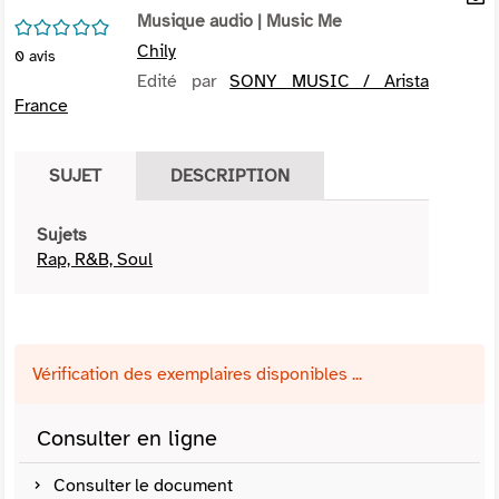
per
Musique audio
| Music Me
En
/5
(Nou
par
Chily
0
avis
fenê
mai
Edité par
SONY MUSIC / Arista
France
SUJET
DESCRIPTION
Sujets
Rap, R&B, Soul
Vérification des exemplaires disponibles ...
Consulter en ligne
Consulter le document