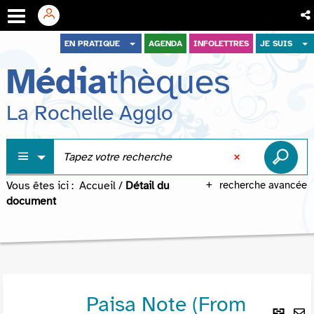
Aller
Aller
Aller
EN PRATIQUE
AGENDA
INFOLETTRES
JE SUIS
au
au
à
Média
thèques
menu
contenu
la
recherche
La Rochelle Agglo
Vous êtes ici :
Accueil
/
Détail du
recherche avancée
document
Paisa Note (From
Lie