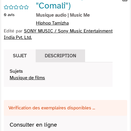
"Comali")
per
En
/5
(Nou
par
0
avis
Musique audio
| Music Me
fenê
mai
Hiphop Tamizha
Edité par
SONY MUSIC / Sony Music Entertainment
India Pvt. Ltd.
SUJET
DESCRIPTION
Sujets
Musique de films
Vérification des exemplaires disponibles ...
Consulter en ligne