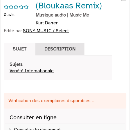
(Bloukaas Remix)
per
En
/5
(Nou
par
0
avis
Musique audio
| Music Me
fenê
mai
Kurt Darren
Edité par
SONY MUSIC / Select
SUJET
DESCRIPTION
Sujets
Variété Internationale
Vérification des exemplaires disponibles ...
Consulter en ligne
Consulter le document