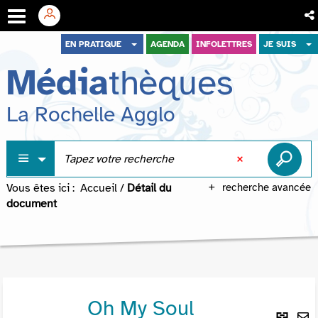
Aller
Aller
Aller
EN PRATIQUE
AGENDA
INFOLETTRES
JE SUIS
au
au
à
Média
thèques
menu
contenu
la
recherche
La Rochelle Agglo
Vous êtes ici :
Accueil
/
Détail du
recherche avancée
document
Oh My Soul
Lie