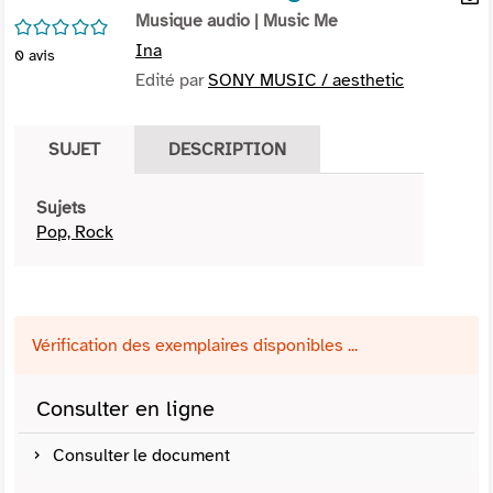
per
Musique audio
| Music Me
En
/5
(Nou
par
Ina
0
avis
fenê
mai
Edité par
SONY MUSIC / aesthetic
SUJET
DESCRIPTION
Sujets
Pop, Rock
Vérification des exemplaires disponibles ...
Consulter en ligne
Consulter le document