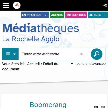
Aller
Aller
Aller
EN PRATIQUE
AGENDA
INFOLETTRES
JE SUIS
au
au
à
Média
thèques
menu
contenu
la
recherche
La Rochelle Agglo
Vous êtes ici :
Accueil
/
Détail du
recherche avancée
document
Boomerang
Lie