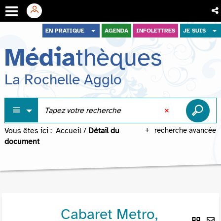
Aller
Aller
Aller
EN PRATIQUE
AGENDA
INFOLETTRES
JE SUIS
au
au
à
Média
thèques
menu
contenu
la
recherche
La Rochelle Agglo
Vous êtes ici :
Accueil
/
Détail du
recherche avancée
document
Cabaret Metro,
Lie