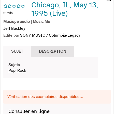
Chicago, IL, May 13,
per
En
/5
(Nou
par
1995 (Live)
0
avis
fenê
mai
Musique audio
| Music Me
Jeff Buckley
Edité par
SONY MUSIC / Columbia/Legacy
SUJET
DESCRIPTION
Sujets
Pop, Rock
Vérification des exemplaires disponibles ...
Consulter en ligne