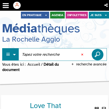
Aller
Aller
Aller
EN PRATIQUE
AGENDA
INFOLETTRES
JE SUIS
au
au
à
Média
thèques
menu
contenu
la
recherche
La Rochelle Agglo
Vous êtes ici :
Accueil
/
Détail du
recherche avancée
document
Love That
Lie