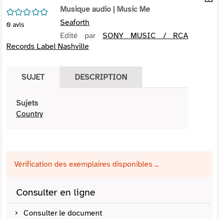
per
Musique audio
| Music Me
En
/5
(Nou
par
Seaforth
0
avis
fenê
mai
Edité par
SONY MUSIC / RCA
Records Label Nashville
SUJET
DESCRIPTION
Sujets
Country
Vérification des exemplaires disponibles ...
Consulter en ligne
Consulter le document