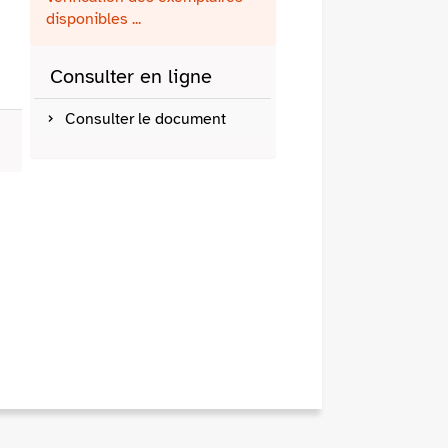
fenêtre)
mail
disponibles ...
Consulter en ligne
Consulter le document