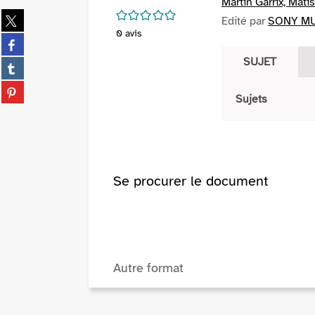
Martin Garrix, Mat
/5
Partager
Edité par
SONY MU
sur
0
avis
Partager
twitter
sur
SUJET
(Nouvelle
Partager
facebook
fenêtre)
sur
(Nouvelle
Partager
tumblr
Sujets
fenêtre)
sur
(Nouvelle
pinterest
fenêtre)
(Nouvelle
fenêtre)
Se procurer le document
Autre format