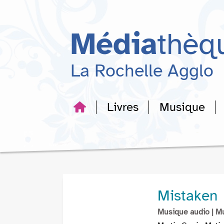
Aller
Aller
Aller
au
au
à
menu
contenu
la
Média
thèq
recherche
La Rochelle Agglo
Livres
Musique
Mistaken
Musique audio
| M