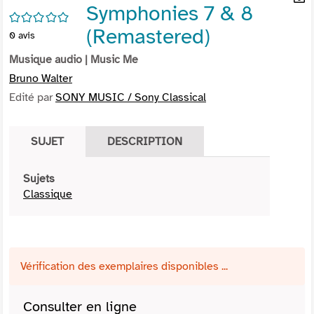
Symphonies 7 & 8
per
En
/5
(Nou
par
(Remastered)
0
avis
fenê
mai
Musique audio
| Music Me
Bruno Walter
Edité par
SONY MUSIC / Sony Classical
SUJET
DESCRIPTION
Sujets
Classique
Vérification des exemplaires disponibles ...
Consulter en ligne