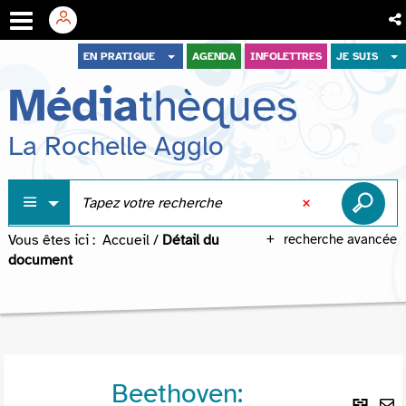
Aller
Aller
Aller
EN PRATIQUE
AGENDA
INFOLETTRES
JE SUIS
au
au
à
Média
thèques
menu
contenu
la
recherche
La Rochelle Agglo
Vous êtes ici :
Accueil
/
Détail du
recherche avancée
document
Beethoven:
Lie