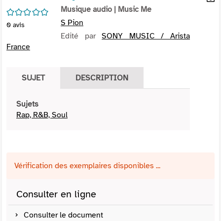
per
Musique audio
| Music Me
En
/5
(Nou
par
S Pion
0
avis
fenê
mai
Edité par
SONY MUSIC / Arista
France
SUJET
DESCRIPTION
Sujets
Rap, R&B, Soul
Vérification des exemplaires disponibles ...
Consulter en ligne
Consulter le document