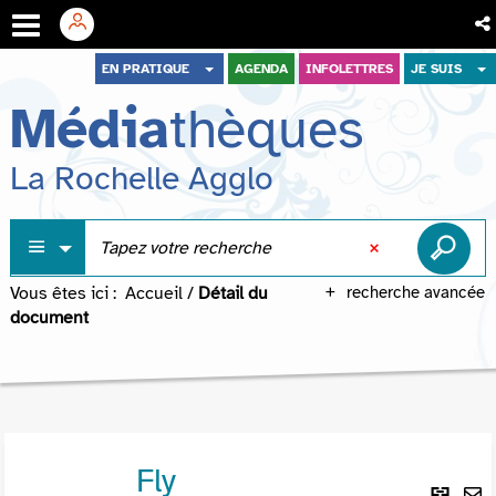
Aller
Aller
Aller
EN PRATIQUE
AGENDA
INFOLETTRES
JE SUIS
au
au
à
Média
thèques
menu
contenu
la
recherche
La Rochelle Agglo
Vous êtes ici :
Accueil
/
Détail du
recherche avancée
document
Fly
Lie