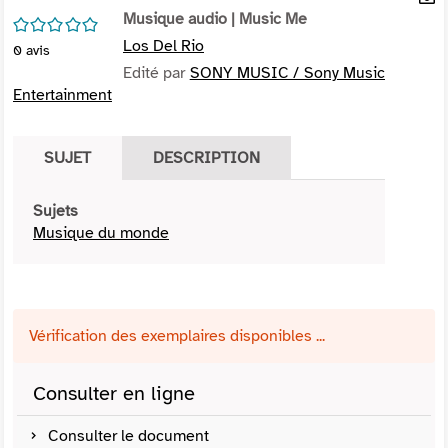
per
Musique audio
| Music Me
En
/5
(Nou
par
Los Del Rio
0
avis
fenê
mai
Edité par
SONY MUSIC / Sony Music
Entertainment
SUJET
DESCRIPTION
Sujets
Musique du monde
Vérification des exemplaires disponibles ...
Consulter en ligne
Consulter le document