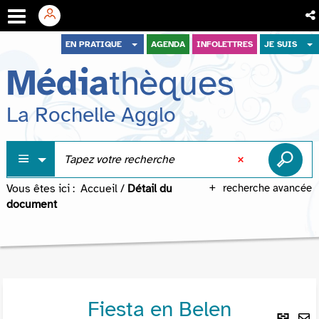
Aller
Aller
Aller
EN PRATIQUE
AGENDA
INFOLETTRES
JE SUIS
au
au
à
Média
thèques
menu
contenu
la
recherche
La Rochelle Agglo
Vous êtes ici :
Accueil
/
Détail du
recherche avancée
document
Fiesta en Belen
Lie