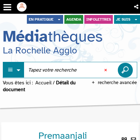
Aller
Aller
Aller
EN PRATIQUE
AGENDA
INFOLETTRES
JE SUIS
au
au
à
Média
thèques
menu
contenu
la
recherche
La Rochelle Agglo
Vous êtes ici :
Accueil
/
Détail du
recherche avancée
document
Premaanjali
Lie