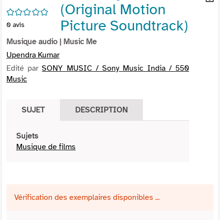
(Original Motion
per
En
/5
(Nou
par
Picture Soundtrack)
0
avis
fenê
mai
Musique audio
| Music Me
Upendra Kumar
Edité par
SONY MUSIC / Sony Music India / 550
Music
SUJET
DESCRIPTION
Sujets
Musique de films
Vérification des exemplaires disponibles ...