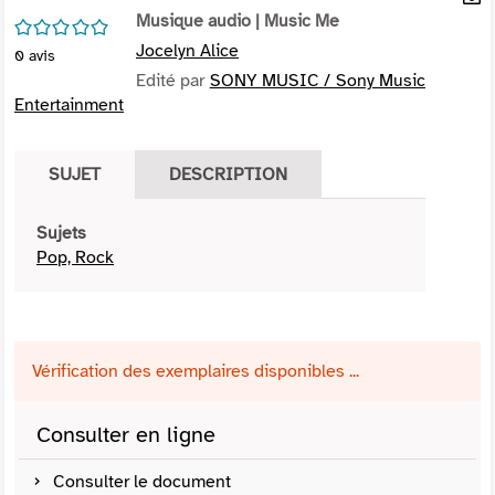
per
Musique audio
| Music Me
En
/5
(Nou
par
Jocelyn Alice
0
avis
fenê
mai
Edité par
SONY MUSIC / Sony Music
Entertainment
SUJET
DESCRIPTION
Sujets
Pop, Rock
Vérification des exemplaires disponibles ...
Consulter en ligne
Consulter le document