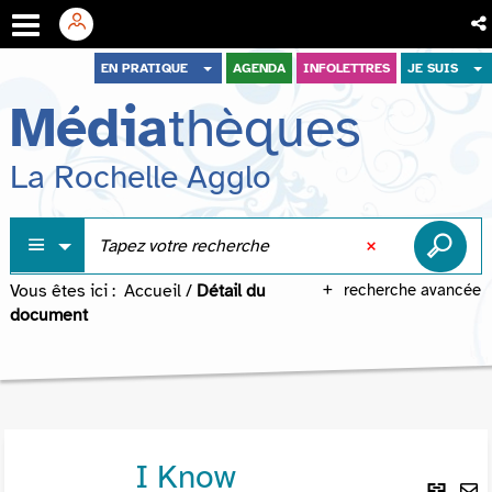
Aller
Aller
Aller
EN PRATIQUE
AGENDA
INFOLETTRES
JE SUIS
au
au
à
Média
thèques
menu
contenu
la
recherche
La Rochelle Agglo
Vous êtes ici :
Accueil
/
Détail du
recherche avancée
document
I Know
Lie