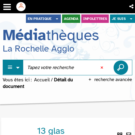
Aller
Aller
Aller
EN PRATIQUE
AGENDA
INFOLETTRES
JE SUIS
au
au
à
Média
thèques
menu
contenu
la
recherche
La Rochelle Agglo
Vous êtes ici :
Accueil
/
Détail du
recherche avancée
document
13 glas
Lie