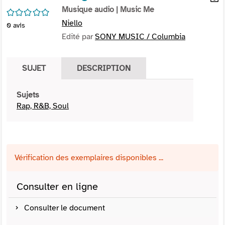
per
Musique audio
| Music Me
En
/5
(Nou
par
Niello
0
avis
fenê
mai
Edité par
SONY MUSIC / Columbia
SUJET
DESCRIPTION
Sujets
Rap, R&B, Soul
Vérification des exemplaires disponibles ...
Consulter en ligne
Consulter le document