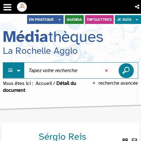
Aller
Aller
Aller
EN PRATIQUE
AGENDA
INFOLETTRES
JE SUIS
au
au
à
Média
thèques
menu
contenu
la
recherche
La Rochelle Agglo
Vous êtes ici :
Accueil
/
Détail du
recherche avancée
document
Sérgio Reis
Lie