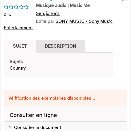
per
Musique audio
| Music Me
En
/5
(Nou
par
Sérgio Reis
0
avis
fenê
mai
Edité par
SONY MUSIC / Sony Music
Entertainment
SUJET
DESCRIPTION
Sujets
Country
Vérification des exemplaires disponibles ...
Consulter en ligne
Consulter le document