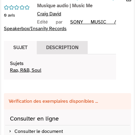
per
Musique audio
| Music Me
En
/5
(Nou
par
Craig David
0
avis
fenê
mai
Edité par
SONY MUSIC /
Speakerbox/Insanity Records
SUJET
DESCRIPTION
Sujets
Rap, R&B, Soul
Vérification des exemplaires disponibles ...
Consulter en ligne
Consulter le document