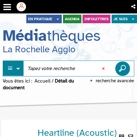
Aller
Aller
Aller
EN PRATIQUE
AGENDA
INFOLETTRES
JE SUIS
au
au
à
Média
thèques
menu
contenu
la
recherche
La Rochelle Agglo
Vous êtes ici :
Accueil
/
Détail du
recherche avancée
document
Heartline (Acoustic)
Lie