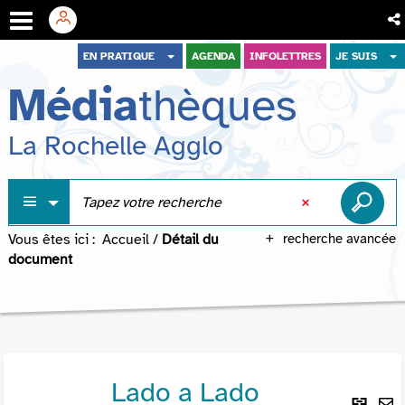
Aller
Aller
Aller
EN PRATIQUE
AGENDA
INFOLETTRES
JE SUIS
au
au
à
Média
thèques
menu
contenu
la
recherche
La Rochelle Agglo
Vous êtes ici :
Accueil
/
Détail du
recherche avancée
document
Lado a Lado
Lie