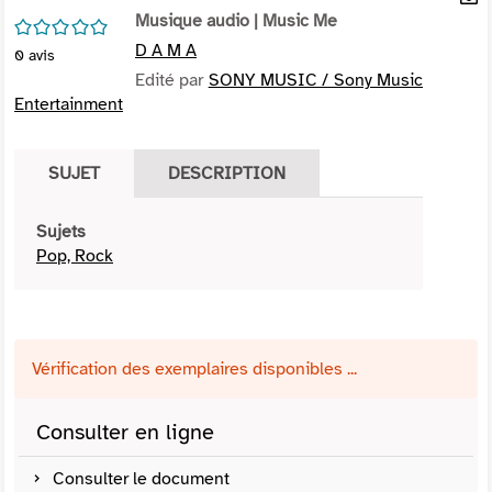
per
Musique audio
| Music Me
En
/5
(Nou
par
D A M A
0
avis
fenê
mai
Edité par
SONY MUSIC / Sony Music
Entertainment
SUJET
DESCRIPTION
Sujets
Pop, Rock
Vérification des exemplaires disponibles ...
Consulter en ligne
Consulter le document