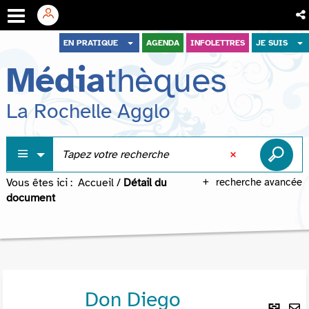
Aller
Aller
Aller
EN PRATIQUE
AGENDA
INFOLETTRES
JE SUIS
au
au
à
Média
thèques
menu
contenu
la
recherche
La Rochelle Agglo
Vous êtes ici :
Accueil
/
Détail du
recherche avancée
document
Don Diego
Lie