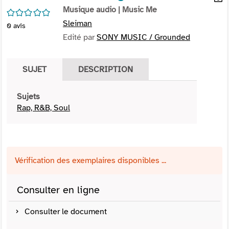
per
Musique audio
| Music Me
En
/5
(Nou
par
Sleiman
0
avis
fenê
mai
Edité par
SONY MUSIC / Grounded
SUJET
DESCRIPTION
Sujets
Rap, R&B, Soul
Vérification des exemplaires disponibles ...
Consulter en ligne
Consulter le document