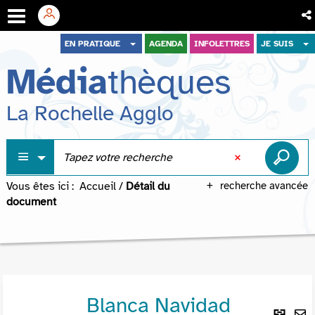
Aller
Aller
Aller
EN PRATIQUE
AGENDA
INFOLETTRES
JE SUIS
au
au
à
Média
thèques
menu
contenu
la
recherche
La Rochelle Agglo
Vous êtes ici :
Accueil
/
Détail du
recherche avancée
document
Blanca Navidad
Lie