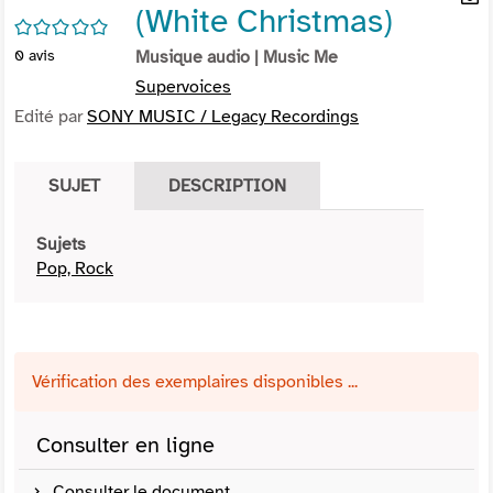
(White Christmas)
per
En
/5
(Nou
par
0
avis
Musique audio
| Music Me
fenê
mai
Supervoices
Edité par
SONY MUSIC / Legacy Recordings
SUJET
DESCRIPTION
Sujets
Pop, Rock
Vérification des exemplaires disponibles ...
Consulter en ligne
Consulter le document