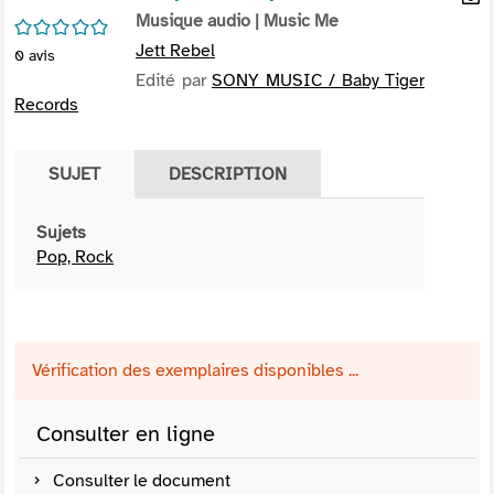
per
Musique audio
| Music Me
En
/5
(Nou
par
Jett Rebel
0
avis
fenê
mai
Edité par
SONY MUSIC / Baby Tiger
Records
SUJET
DESCRIPTION
Sujets
Pop, Rock
Vérification des exemplaires disponibles ...
Consulter en ligne
Consulter le document