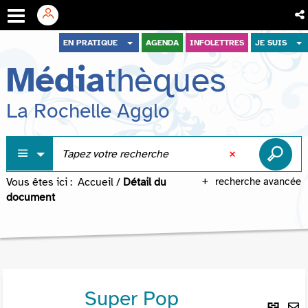
Aller
Aller
Aller
EN PRATIQUE
AGENDA
INFOLETTRES
JE SUIS
au
au
à
Média
thèques
menu
contenu
la
recherche
La Rochelle Agglo
Vous êtes ici :
Accueil
/
Détail du
recherche avancée
document
Super Pop
Lie