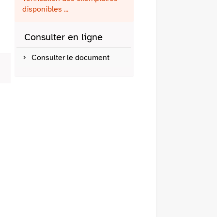
fenêtre)
mail
disponibles ...
Consulter en ligne
Consulter le document