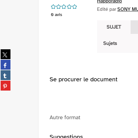
Happoradio
/5
Edité par
SONY MU
0
avis
SUJET
Sujets
Partager
sur
Partager
twitter
sur
(Nouvelle
Partager
facebook
Se procurer le document
fenêtre)
sur
(Nouvelle
Partager
tumblr
fenêtre)
sur
(Nouvelle
pinterest
fenêtre)
(Nouvelle
fenêtre)
Autre format
Suggestions