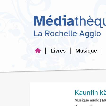
Aller
Aller
Aller
au
au
à
menu
contenu
la
Média
thèq
recherche
La Rochelle Agglo
Livres
Musique
Kauniin kä
Musique audio
| M