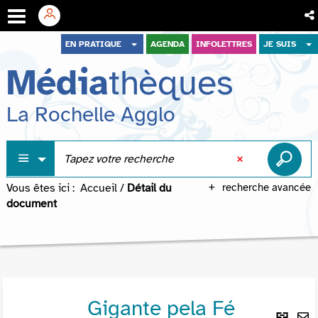
Aller
Aller
Aller
EN PRATIQUE
AGENDA
INFOLETTRES
JE SUIS
au
au
à
Média
thèques
menu
contenu
la
recherche
La Rochelle Agglo
Vous êtes ici :
Accueil
/
Détail du
recherche avancée
document
Gigante pela Fé
Lie