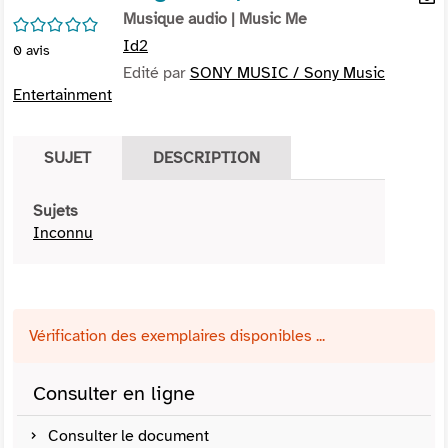
per
Musique audio
| Music Me
En
/5
(Nou
par
Id2
0
avis
fenê
mai
Edité par
SONY MUSIC / Sony Music
Entertainment
SUJET
DESCRIPTION
Sujets
Inconnu
Vérification des exemplaires disponibles ...
Consulter en ligne
Consulter le document