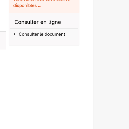
fenêtre)
mail
disponibles ...
Consulter en ligne
Consulter le document