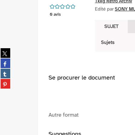
Tkkg Retro Archiv
/5
Edité par
SONY MUS
0
avis
SUJET
Sujets
Partager
sur
Partager
twitter
sur
(Nouvelle
Partager
facebook
Se procurer le document
fenêtre)
sur
(Nouvelle
Partager
tumblr
fenêtre)
sur
(Nouvelle
pinterest
fenêtre)
(Nouvelle
fenêtre)
Autre format
Suggestions