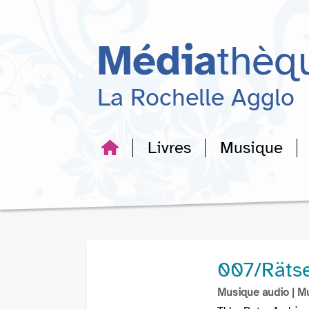
Aller
Aller
Aller
au
au
à
menu
contenu
la
Média
thèq
recherche
La Rochelle Agglo
Livres
Musique
007/Rätsel
Musique audio
| M